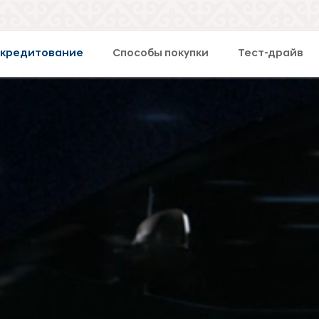
окредитование
Способы покупки
Тест-драйв