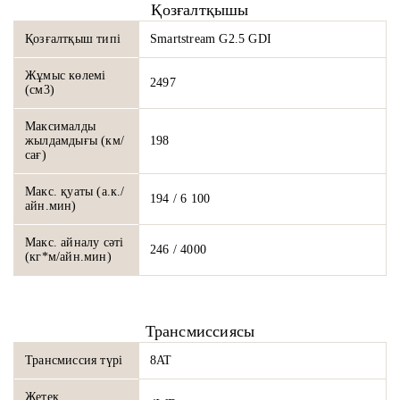
Қозғалтқышы
Қозғалтқыш типі
Smartstream G2.5 GDI
Жұмыс көлемі
2497
(см3)
Максималды
жылдамдығы (км/
198
сағ)
Макс. қуаты (а.к./
194 / 6 100
айн.мин)
Макс. айналу сәті
246 / 4000
(кг*м/айн.мин)
Трансмиссиясы
Трансмиссия түрі
8AT
Жетек