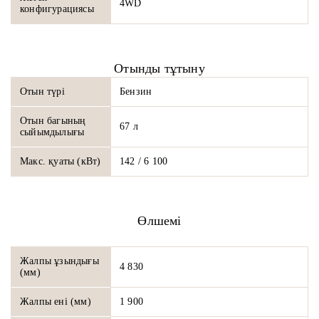
4WD
конфигурациясы
Отынды тұтыну
Отын түрі
Бензин
Отын багының
67 л
сыйымдылығы
Макс. қуаты (кВт)
142 / 6 100
Өлшемі
Жалпы ұзындығы
4 830
(мм)
Жалпы ені (мм)
1 900