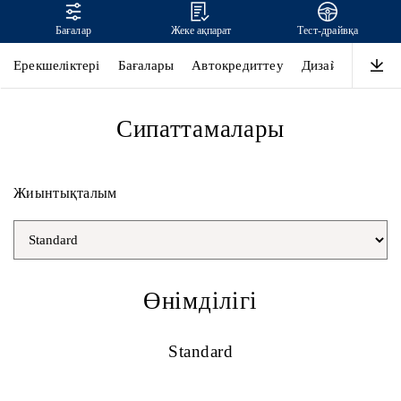
Бағалар
Жеке ақпарат
Тест-драйвқа
SANTA FE
Ерекшеліктері
Бағалары
Автокредиттеу
Дизайн
Өнімді
Сипаттамалары
Жиынтықталым
Өнімділігі
Standard