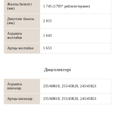
Жалпы биіктігі
1 745 (1795* рейлингтермен)
(мм)
Дөңгелек базасы
2 815
(мм)
Алдыңғы
1 643
жолтабан
Артқы жолтабан
1 653
Дөңгелектері
Алдыңғы
235/60R18, 255/45R20, 245/45R21
шиналар
Артқы шиналар
235/60R18, 255/45R20, 245/45R21