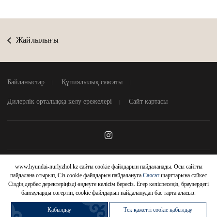
Жайлылығы
Байланыстар
Құпиялылық саясаты
Дилерлік орталыққа келу ережелері
Сайт картасы
www.hyundai-nurlyzhol.kz сайты cookie файлдарын пайдаланады. Осы сайтты
HYUNDAI
пайдалана отырып, Сіз cookie файлдарын пайдалануға
Саясат
шарттарына сәйкес
Сіздің дербес деректеріңізді өңдеуге келісім бересіз. Егер келіспесеңіз, браузердегі
АВТОМОБИЛЬДЕРІНЕ
© 2026 Hyundai Motor Company
баптауларды өзгертіп, cookie файлдарын пайдаланудан бас тарта аласыз.
Қабылдау
Тек қажетті cookie қабылдау