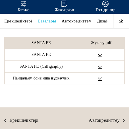
Бағалар
Жеке ақпарат
Тест-драйвқа
SANTA FE
Ерекшеліктері
Бағалары
Автокредиттеу
Дизайн
Өнімді
SANTA FE
Жүктеу pdf
SANTA FE
SANTA FE (Calligraphy)
Пайдалану бойынша нұсқаулық
Ерекшеліктері
Автокредиттеу