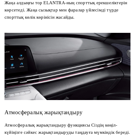
Жаңа алдыңғы тор ELANTRA-ның спорттық ерекшеліктерін
көрсетеді. Жаңа сызықтар мен фаралар үйлесімді түрде
спорттық көлік көрінісін жасайды.
Атмосфералық жарықтандыру
Атмосфералық жарықтандыру функциясы Сіздің көңіл-
күйіңізге сәйкес жарықтандыруды таңдауға мүмкіндік береді.