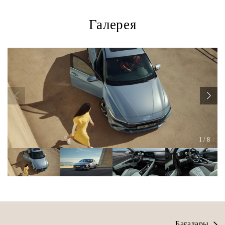
Галерея
1
/
8
Бағалары