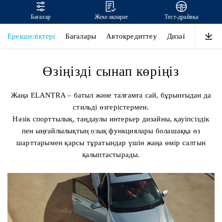
Бағалар
Жеке ақпарат
Тест-драйвқа
ELANTRA
Ерекшеліктері
Бағалары
Автокредиттеу
Дизайны
Өнім
Өзіңізді сынап көріңіз
Жаңа ELANTRA – батыл және талғамға сай, бұрынғыдан да
стильді өзгерістермен.
Нәзік спорттылық, таңдаулы интерьер дизайны, қауіпсіздік
пен ыңғайлылықтың озық функциялары болашаққа өз
шарттарымен қарсы тұратындар үшін жаңа өмір салтын
қалыптастырады.