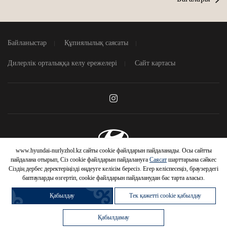
Байланыстар
Құпиялылық саясаты
Дилерлік орталыққа келу ережелері
Сайт картасы
www.hyundai-nurlyzhol.kz сайты cookie файлдарын пайдаланады. Осы сайтты
© 2026 Hyundai Motor Company
пайдалана отырып, Сіз cookie файлдарын пайдалануға
Саясат
шарттарына сәйкес
Сіздің дербес деректеріңізді өңдеуге келісім бересіз. Егер келіспесеңіз, браузердегі
баптауларды өзгертіп, cookie файлдарын пайдаланудан бас тарта аласыз.
Қабылдау
Тек қажетті cookie қабылдау
HYUNDAI
Қабылдамау
АВТОМОБИЛЬДЕРІНЕ