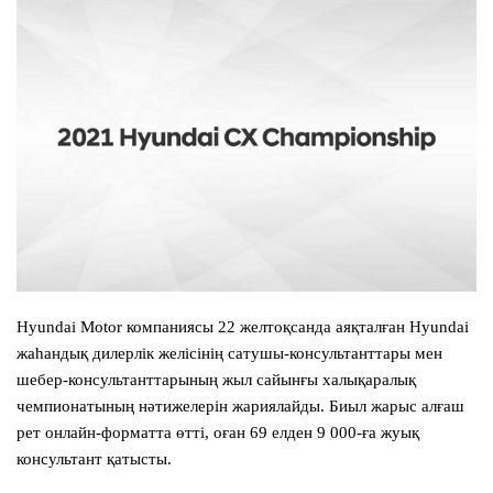
Hyundai Motor компаниясы 22 желтоқсанда аяқталған Hyundai
жаһандық дилерлік желісінің сатушы-консультанттары мен
шебер-консультанттарының жыл сайынғы халықаралық
чемпионатының нәтижелерін жариялайды. Биыл жарыс алғаш
рет онлайн-форматта өтті, оған 69 елден 9 000-ға жуық
консультант қатысты.