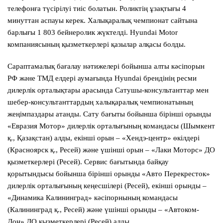
телефонға түсірілуі тиіс болатын. Роликтің ұзақтығы 4
минуттан аспауы керек. Халықаралық чемпионат сайтына
барлығы 1 803 бейнеролик жүктелді. Hyundai Motor
компаниясының қызметкерлері қазылар алқасы болды.
Сараптамалық бағалау нәтижелері бойынша алты кәсіпорын
РФ және ТМД елдері аумағында Hyundai брендінің ресми
дилерлік орталықтары арасында Сатушы-консультанттар мен
шебер-консультанттардың халықаралық чемпионатының
жеңімпаздары атанды. Сату бағыты бойынша бірінші орынды
«Евразия Мотор» дилерлік орталығының командасы (Шымкент
қ., Қазақстан) алды, екінші орын – «Хендэ-центр» өкілдері
(Красноярск қ., Ресей) және үшінші орын – «Лаки Моторс» ДО
қызметкерлері (Ресей). Сервис бағытында байқау
қорытындысы бойынша бірінші орынды «Авто Перекресток»
дилерлік орталығының кеңесшілері (Ресей), екінші орынды –
«Динамика Калининград» кәсіпорнының командасы
(Калининград қ., Ресей) және үшінші орынды – «Автоком-
Дон» ДО қызметкерлері (Ресей) алды.