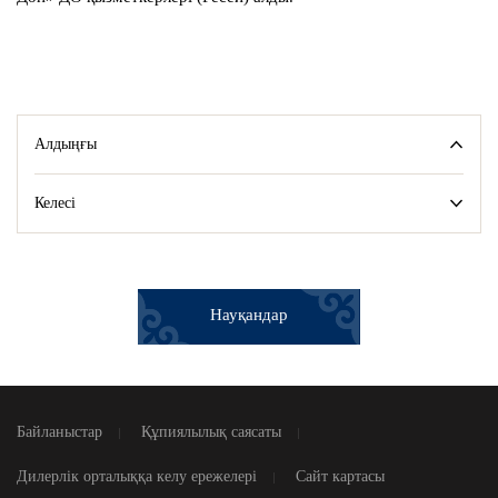
Алдыңғы
Келесі
Науқандар
Байланыстар
Құпиялылық саясаты
Дилерлік орталыққа келу ережелері
Сайт картасы