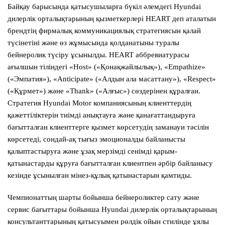
Байқау барысында қатысушыларға бүкіл әлемдегі Hyundai
дилерлік орталықтарының қызметкерлері HEART деп аталатын
брендтің фирмалық коммуникациялық стратегиясын қалай
түсінетіні және өз жұмысында қолданатыны туралы
бейнеролик түсіру ұсынылды. HEART аббревиатурасы
ағылшын тіліндегі «Host» («Қонақжайлылық»), «Empathize»
(«Эмпатия»), «Anticipate» («Алдын ала масаттану»), «Respect»
(«Құрмет») және «Thank» («Алғыс») сөздерінен құралған.
Стратегия Hyundai Motor компаниясының клиенттердің
қажеттіліктерін тиімді анықтауға және қанағаттандыруға
бағытталған клиенттерге қызмет көрсетудің заманауи тәсілін
көрсетеді, сондай-ақ тығыз эмоционалды байланысты
қалыптастыруға және ұзақ мерзімді сенімді қарым-
қатынастарды құруға бағытталған клиентпен әрбір байланысу
кезінде ұсынылған мінез-құлық қатынастарын қамтиды.
Чемпионаттың шарты бойынша бейнероликтер сату және
сервис бағыттары бойынша Hyundai дилерлік орталықтарының
консультанттарының қатысуымен рөлдік ойын стилінде ұялы