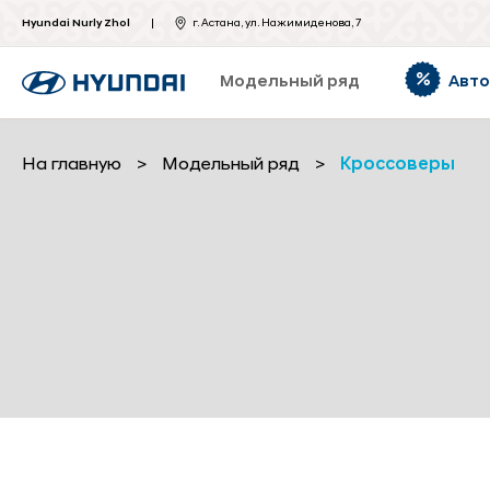
Hyundai Nurly Zhol
г. Астана, ул. Нажимиденова, 7
Модельный ряд
Авт
На главную
>
Модельный ряд
>
Кроссоверы