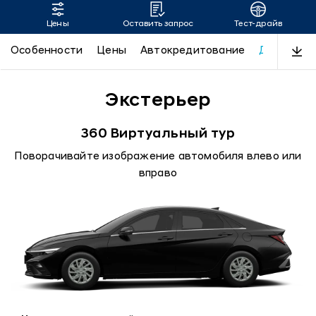
Цены
Оставить запрос
Тест-драйв
ELANTRA
Особенности
Цены
Автокредитование
Дизайн
Экстерьер
360 Виртуальный тур
Поворачивайте изображение автомобиля влево или
вправо